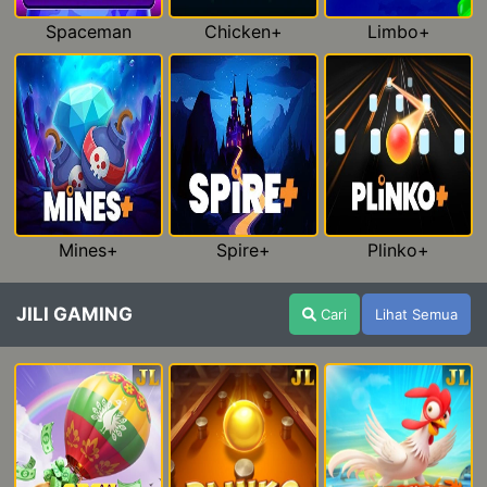
Spaceman
Chicken+
Limbo+
Mines+
Spire+
Plinko+
JILI GAMING
Cari
Lihat Semua