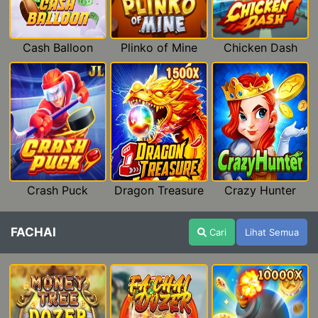
Cash Balloon
Plinko of Mine
Chicken Dash
Crash Puck
Dragon Treasure
Crazy Hunter
FACHAI
Cari
Lihat Semua