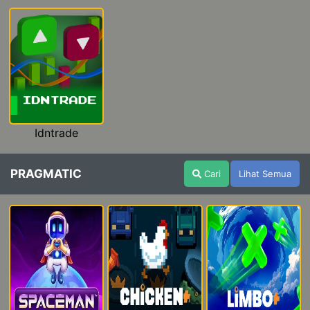
Idntrade
PRAGMATIC
Cari
Lihat Semua