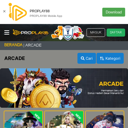
×
PROPLAY88
Download
PROPLAY88 Mobile App
MASUK
DAFTAR
BERANDA
ARCADE
ARCADE
Cari
Kategori
NEW
NEW