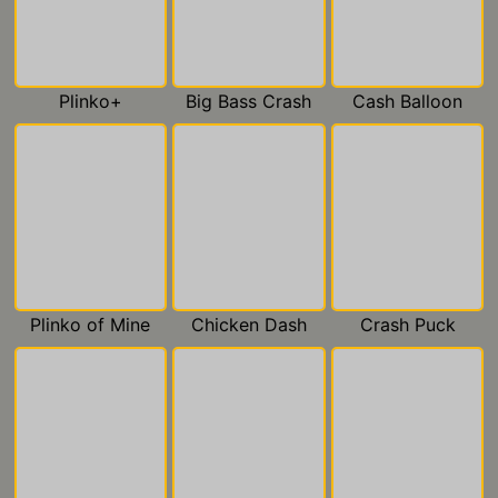
Plinko+
Big Bass Crash
Cash Balloon
Plinko of Mine
Chicken Dash
Crash Puck