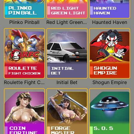
Plinko Pinball
Red Light Green Light
Haunted Haven
Roulette Fight Chicken
Initial Bet
Shogun Empire