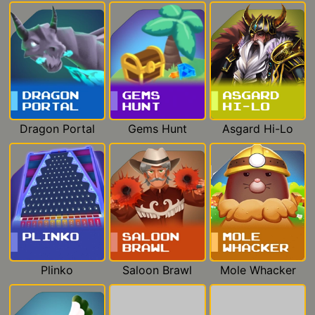
Dragon Portal
Gems Hunt
Asgard Hi-Lo
Plinko
Saloon Brawl
Mole Whacker