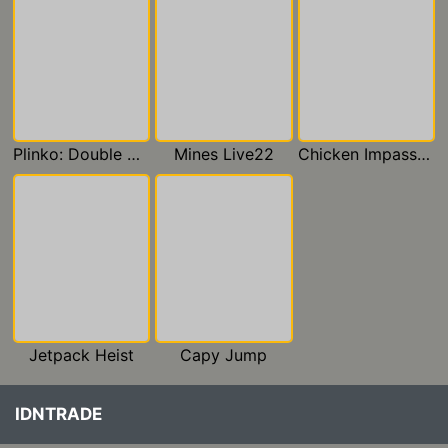
Plinko: Double Wheel Live22
Mines Live22
Chicken Impassable
Jetpack Heist
Capy Jump
IDNTRADE