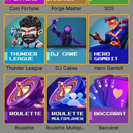
Coin Fortune
Forge Master
SOS
Thunder League
DJ Cakes
Hero Gambit
Roulette
Roulette Multiplayer
Baccarat