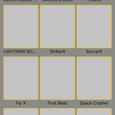
LIGHTNING BOMB
StrikerX
SoccerX
Fly X
Fruit Blast
Space Crasher